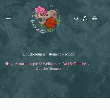
Ga
naar
de
inhoud
Winkelwag
Douchebruiser ( stomer ) – Mood
Aromatherapie & Wellness
Bad & Douche
Home
Douche Stomers