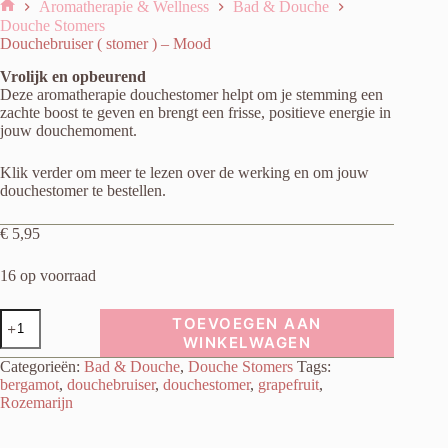
Aromatherapie & Wellness
Bad & Douche
Home
Douche Stomers
Douchebruiser ( stomer ) – Mood
Vrolijk en opbeurend
Deze aromatherapie douchestomer helpt om je stemming een
zachte boost te geven en brengt een frisse, positieve energie in
jouw douchemoment.
Klik verder om meer te lezen over de werking en om jouw
douchestomer te bestellen.
€
5,95
16 op voorraad
Douchebruiser
TOEVOEGEN AAN
(
WINKELWAGEN
stomer
Categorieën:
Bad & Douche
,
Douche Stomers
Tags:
)
-
bergamot
,
douchebruiser
,
douchestomer
,
grapefruit
,
Mood
Rozemarijn
aantal