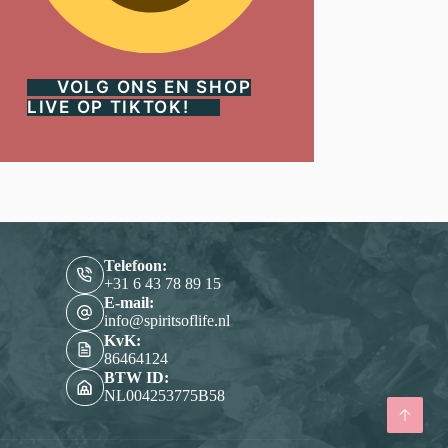
VOLG ONS EN SHOP
LIVE OP TIKTOK!
Telefoon:
‭+31 6 43 78 89 15‬
E-mail:
info@spiritsoflife.nl
KvK:
86464124
BTW ID:
NL004253775B58