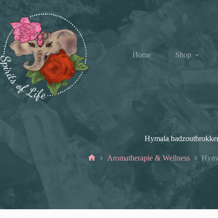
Ga
naar
de
inhoud
Home
Shop
Hymala badzoutbrokke
Aromatherapie & Wellness
Hyma
Home