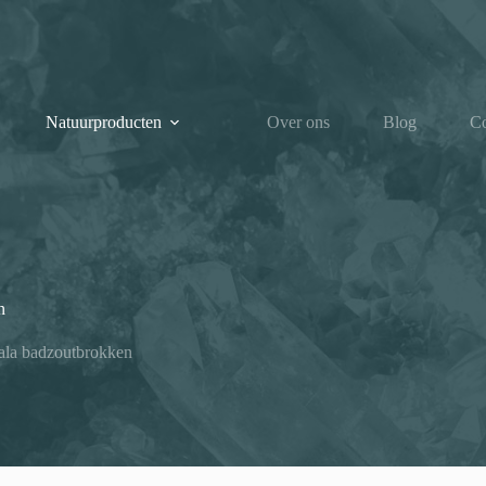
Natuurproducten
Over ons
Blog
Co
n
la badzoutbrokken