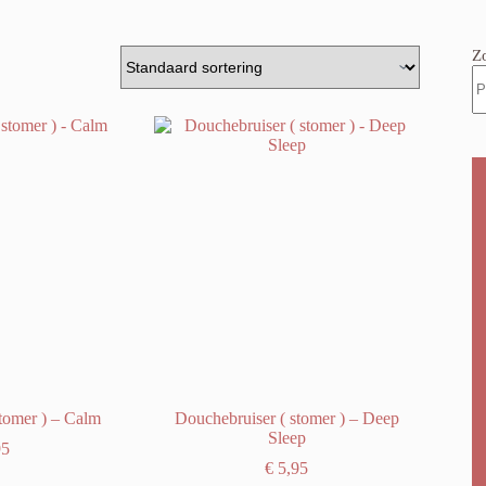
Z
tomer ) – Calm
Douchebruiser ( stomer ) – Deep
Sleep
95
€
5,95