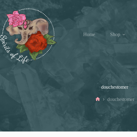
Ga
naar
de
inhoud
Home
Shop
douchestomer
douchestomer
Home