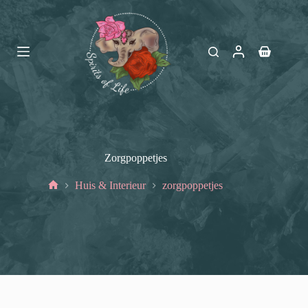
Ga
naar
de
inhoud
Winkelwag
Zorgpoppetjes
Huis & Interieur
zorgpoppetjes
Home