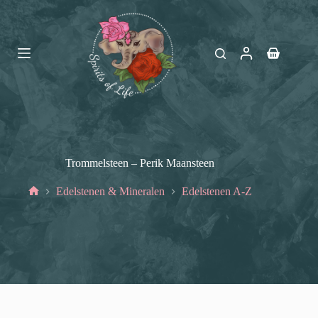
Ga
naar
de
inhoud
Winkelwag
Trommelsteen – Perik Maansteen
Edelstenen & Mineralen
Edelstenen A-Z
Home