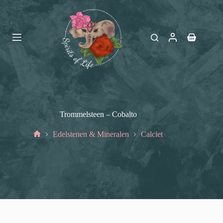
Ga
naar
de
inhoud
Winkelwag
Trommelsteen – Cobalto
Edelstenen & Mineralen
Calciet
Home