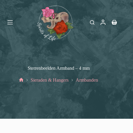
Ga
naar
de
inhoud
Winkelwag
Sterrenbeelden Armband – 4 mm
Sieraden & Hangers
Armbanden
Home