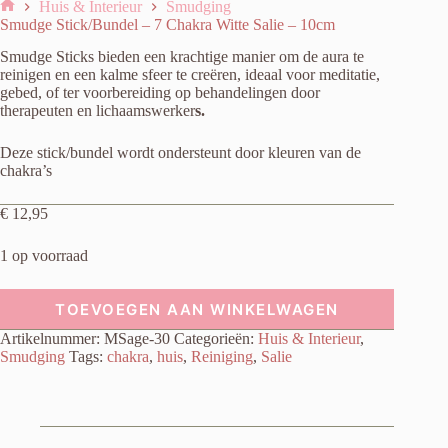
Huis & Interieur
Smudging
Home
Smudge Stick/Bundel – 7 Chakra Witte Salie – 10cm
Smudge Sticks bieden een krachtige manier om de aura te
reinigen en een kalme sfeer te creëren, ideaal voor meditatie,
gebed, of ter voorbereiding op behandelingen door
therapeuten en lichaamswerker
s.
Deze stick/bundel wordt ondersteunt door kleuren van de
chakra’s
€
12,95
1 op voorraad
TOEVOEGEN AAN WINKELWAGEN
Artikelnummer:
MSage-30
Categorieën:
Huis & Interieur
,
Smudging
Tags:
chakra
,
huis
,
Reiniging
,
Salie