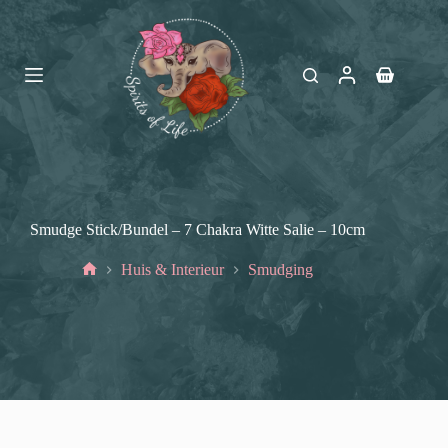
Ga
naar
de
inhoud
Winkelwag
Smudge Stick/Bundel – 7 Chakra Witte Salie – 10cm
Huis & Interieur
Smudging
Home