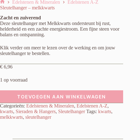
Edelstenen & Mineralen
Edelstenen A-Z
Home
Sleutelhanger – melkkwarts
Zacht en zuiverend
Deze sleutelhanger met Melkkwarts ondersteunt bij rust,
helderheid en een zachte energiestroom. Een fijne steen voor
balans en ontspanning.
Klik verder om meer te lezen over de werking en om jouw
sleutelhanger te bestellen.
€
6,96
1 op voorraad
TOEVOEGEN AAN WINKELWAGEN
Categorieën:
Edelstenen & Mineralen
,
Edelstenen A-Z
,
kwarts
,
Sieraden & Hangers
,
Sleutelhanger
Tags:
kwarts
,
melkkwarts
,
sleutelhanger