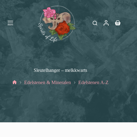
Ga
naar
de
inhoud
Winkelwag
Sleutelhanger – melkkwarts
Edelstenen & Mineralen
Edelstenen A-Z
Home