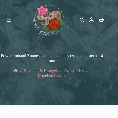
Ga
naar
de
inhoud
Winkelwag
Powerarmband Zonnesteen met bedeltjes (zon,maan,ster ) – 4
mm
Sieraden & Hangers
Armbanden
Home
Kogelarmbanden