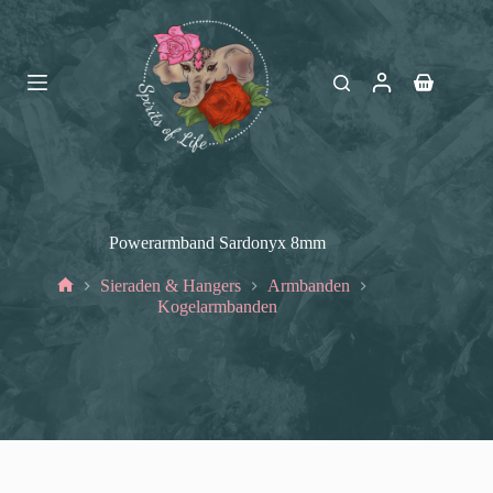
Ga
naar
de
inhoud
Winkelwag
Powerarmband Sardonyx 8mm
Sieraden & Hangers
Armbanden
Home
Kogelarmbanden