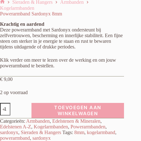
Sieraden & Hangers
Armbanden
Home
Kogelarmbanden
Powerarmband Sardonyx 8mm
Krachtig en aardend
Deze powerarmband met Sardonyx ondersteunt bij
zelfvertrouwen, bescherming en innerlijke stabiliteit. Een fijne
steen om sterker in je energie te staan en rust te bewaren
tijdens uitdagende of drukke periodes.
Klik verder om meer te lezen over de werking en om jouw
powerarmband te bestellen.
€
9,00
2 op voorraad
Powerarmband
TOEVOEGEN AAN
Sardonyx
WINKELWAGEN
8mm
Categorieën:
Armbanden
,
Edelstenen & Mineralen
,
aantal
Edelstenen A-Z
,
Kogelarmbanden
,
Powerarmbanden
,
sardonyx
,
Sieraden & Hangers
Tags:
8mm
,
kogelarmband
,
powerarmband
,
sardonyx