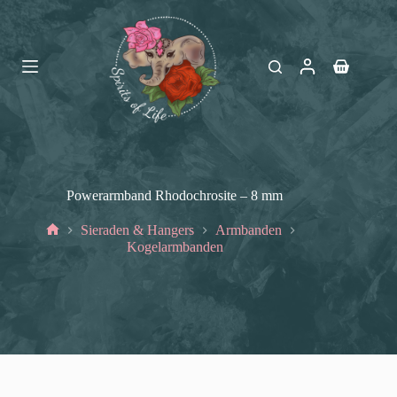
Ga
naar
de
inhoud
Winkelwag
Powerarmband Rhodochrosite – 8 mm
Sieraden & Hangers
Armbanden
Home
Kogelarmbanden