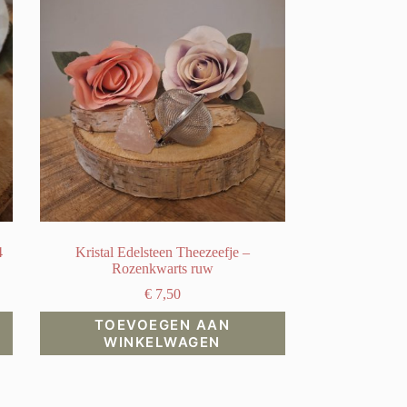
4
Kristal Edelsteen Theezeefje –
Rozenkwarts ruw
€
7,50
TOEVOEGEN AAN
WINKELWAGEN