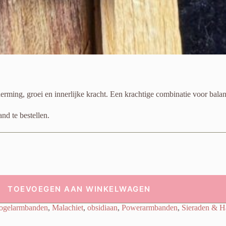
ming, groei en innerlijke kracht. Een krachtige combinatie voor balan
d te bestellen.
TOEVOEGEN AAN WINKELWAGEN
ogelarmbanden
,
Malachiet
,
obsidiaan
,
Powerarmbanden
,
Sieraden & H