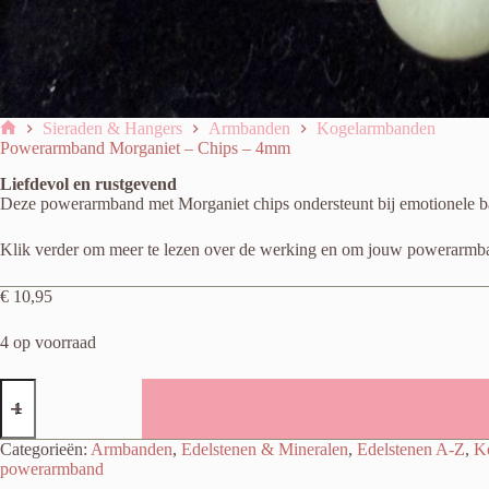
Sieraden & Hangers
Armbanden
Kogelarmbanden
Home
Powerarmband Morganiet – Chips – 4mm
Liefdevol en rustgevend
Deze powerarmband met Morganiet chips ondersteunt bij emotionele bala
Klik verder om meer te lezen over de werking en om jouw powerarmban
€
10,95
4 op voorraad
Powerarmband
Morganiet
-
Chips
Categorieën:
Armbanden
,
Edelstenen & Mineralen
,
Edelstenen A-Z
,
K
-
powerarmband
4mm