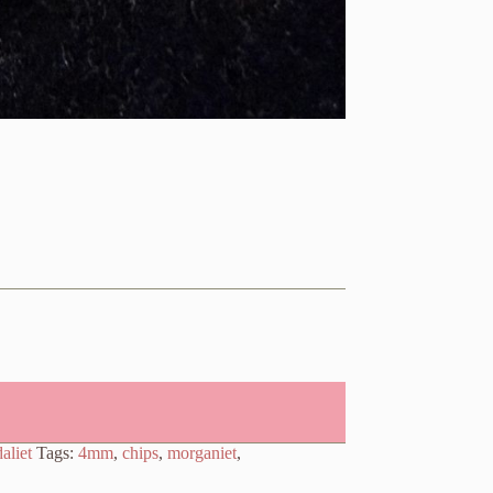
aliet
Tags:
4mm
,
chips
,
morganiet
,