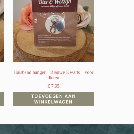
Halsband hanger – Blauwe Kwarts – voor
dieren
€
7,95
TOEVOEGEN AAN
WINKELWAGEN