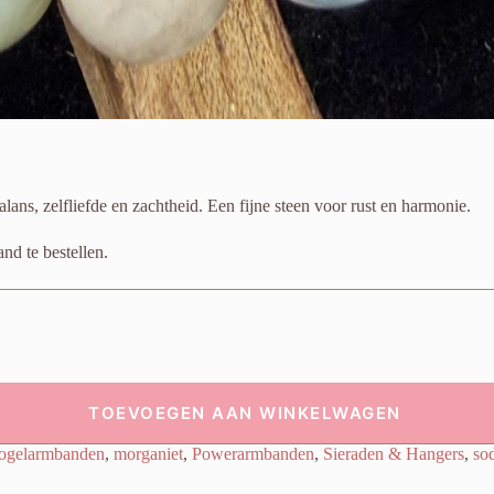
ns, zelfliefde en zachtheid. Een fijne steen voor rust en harmonie.
d te bestellen.
TOEVOEGEN AAN WINKELWAGEN
ogelarmbanden
,
morganiet
,
Powerarmbanden
,
Sieraden & Hangers
,
sod