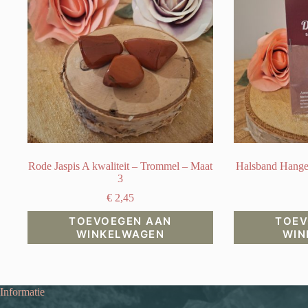
Rode Jaspis A kwaliteit – Trommel – Maat
Halsband Hanger
3
€
2,45
TOEVOEGEN AAN
TOEV
WINKELWAGEN
WIN
Informatie