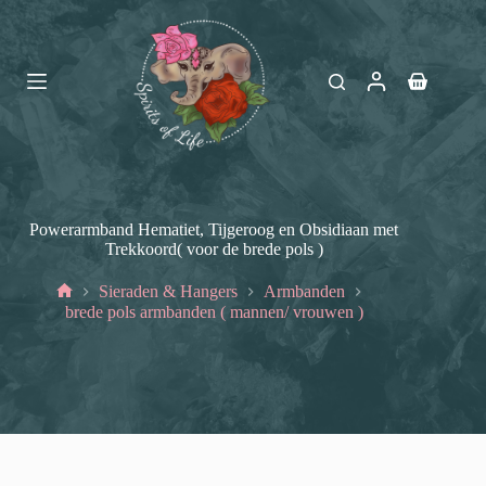
Ga
naar
de
inhoud
Winkelwag
Powerarmband Hematiet, Tijgeroog en Obsidiaan met
Trekkoord( voor de brede pols )
Sieraden & Hangers
Armbanden
Home
brede pols armbanden ( mannen/ vrouwen )