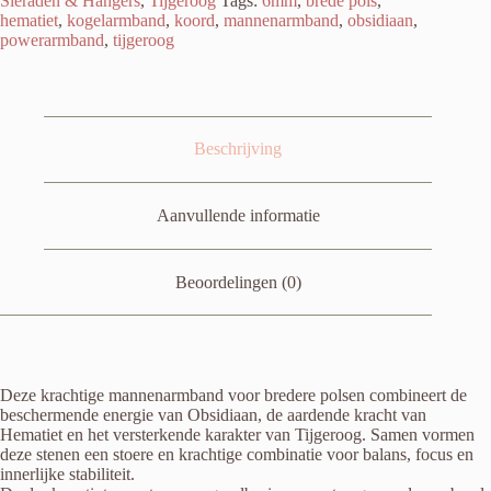
Sieraden & Hangers
,
Tijgeroog
Tags:
6mm
,
brede pols
,
hematiet
,
kogelarmband
,
koord
,
mannenarmband
,
obsidiaan
,
powerarmband
,
tijgeroog
Beschrijving
Aanvullende informatie
Beoordelingen (0)
Deze krachtige mannenarmband voor bredere polsen combineert de
beschermende energie van Obsidiaan, de aardende kracht van
Hematiet en het versterkende karakter van Tijgeroog. Samen vormen
deze stenen een stoere en krachtige combinatie voor balans, focus en
innerlijke stabiliteit.