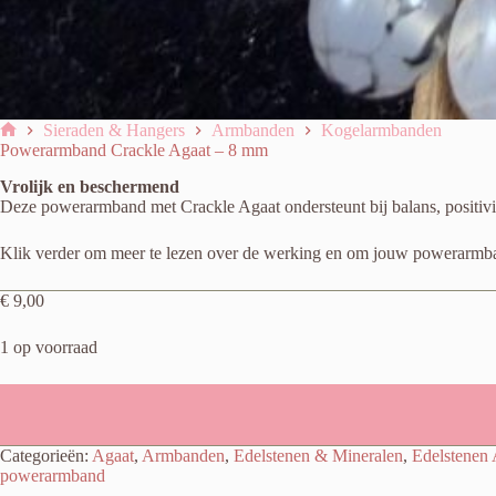
Sieraden & Hangers
Armbanden
Kogelarmbanden
Home
Powerarmband Crackle Agaat – 8 mm
Vrolijk en beschermend
Deze powerarmband met Crackle Agaat ondersteunt bij balans, positivite
Klik verder om meer te lezen over de werking en om jouw powerarmban
€
9,00
1 op voorraad
Categorieën:
Agaat
,
Armbanden
,
Edelstenen & Mineralen
,
Edelstenen
powerarmband