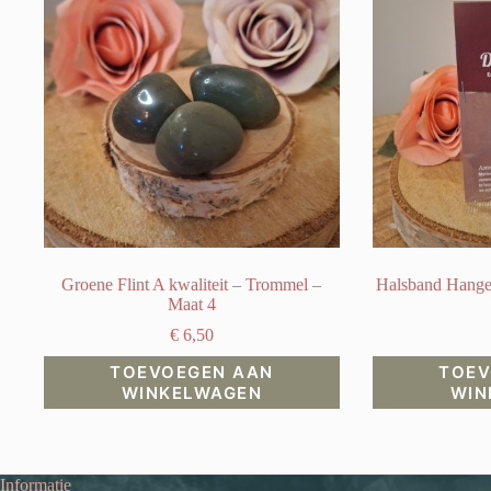
Groene Flint A kwaliteit – Trommel –
Halsband Hanger
Maat 4
€
6,50
TOEVOEGEN AAN
TOEV
WINKELWAGEN
WIN
Informatie