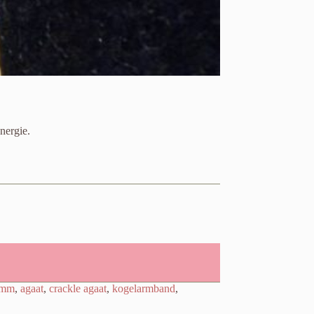
nergie.
mm
,
agaat
,
crackle agaat
,
kogelarmband
,