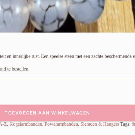
it en innerlijke rust. Een speelse steen met een zachte beschermende e
d te bestellen.
TOEVOEGEN AAN WINKELWAGEN
 A-Z
,
Kogelarmbanden
,
Powerarmbanden
,
Sieraden & Hangers
Tags:
8