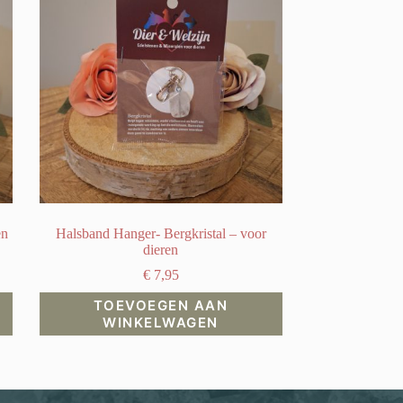
en
Halsband Hanger- Bergkristal – voor
dieren
€
7,95
TOEVOEGEN AAN
WINKELWAGEN