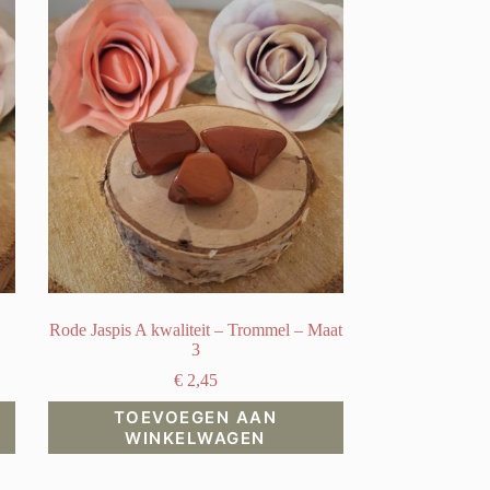
Rode Jaspis A kwaliteit – Trommel – Maat
3
€
2,45
TOEVOEGEN AAN
WINKELWAGEN