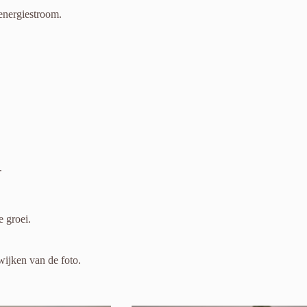
energiestroom.
.
e groei.
wijken van de foto.