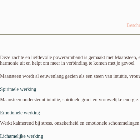
(
AA
kwaliteit
)
aantal
Beschr
Deze zachte en liefdevolle powerarmband is gemaakt met Maansteen, een
harmonie uit en helpt om meer in verbinding te komen met je gevoel.
Maansteen wordt al eeuwenlang gezien als een steen van intuïtie, vrouw
Spirituele werking
Maansteen ondersteunt intuïtie, spirituele groei en vrouwelijke energie
Emotionele werking
Werkt kalmerend bij stress, onzekerheid en emotionele schommelingen. H
Lichamelijke werking