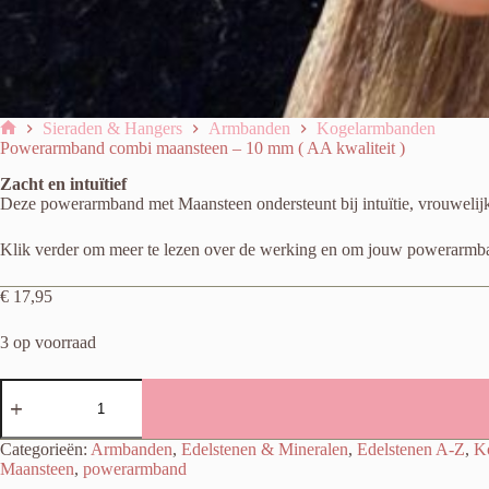
Sieraden & Hangers
Armbanden
Kogelarmbanden
Home
Powerarmband combi maansteen – 10 mm ( AA kwaliteit )
Zacht en intuïtief
Deze powerarmband met Maansteen ondersteunt bij intuïtie, vrouwelijke 
Klik verder om meer te lezen over de werking en om jouw powerarmban
€
17,95
3 op voorraad
Powerarmband
combi
maansteen
-
Categorieën:
Armbanden
,
Edelstenen & Mineralen
,
Edelstenen A-Z
,
K
10
Maansteen
,
powerarmband
mm