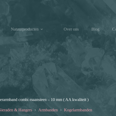
Natuurproducten
Over ons
Blog
Co
rarmband combi maansteen – 10 mm ( AA kwaliteit )
Sieraden & Hangers
Armbanden
Kogelarmbanden
e