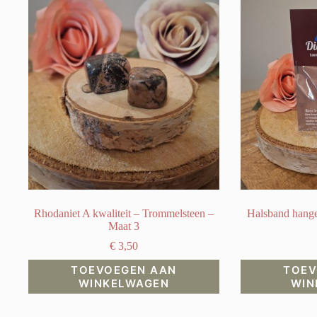
Rhodaniet A kwaliteit – Trommelsteen –
Halsband hange
Maat 3
€
3,50
TOEVOEGEN AAN
TOEV
WINKELWAGEN
WIN