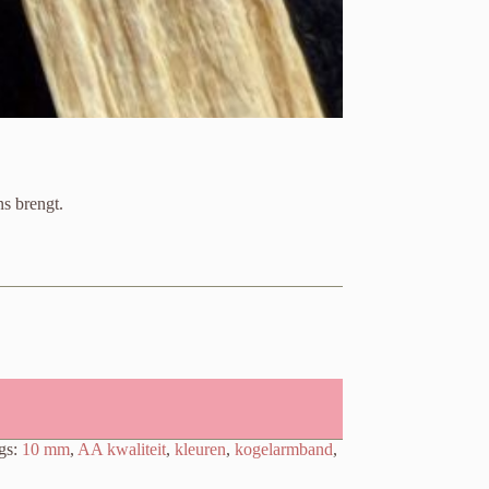
ns brengt.
gs:
10 mm
,
AA kwaliteit
,
kleuren
,
kogelarmband
,