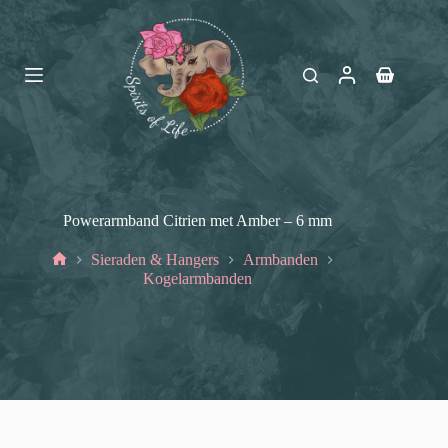
Ga
naar
de
inhoud
Winkelwag
Powerarmband Citrien met Amber – 6 mm
Sieraden & Hangers
Armbanden
Home
Kogelarmbanden