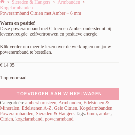
Sieraden & Hangers
Armbanden
Home
Kogelarmbanden
Powerarmband Citrien met Amber – 6 mm
Warm en positief
Deze powerarmband met Citrien en Amber ondersteunt bij
levensvreugde, zelfvertrouwen en positieve energie.
Klik verder om meer te lezen over de werking en om jouw
powerarmband te bestellen.
€
14,95
1 op voorraad
TOEVOEGEN AAN WINKELWAGEN
Categorieën:
amber/barnsteen
,
Armbanden
,
Edelstenen &
Mineralen
,
Edelstenen A-Z
,
Gele Citrien
,
Kogelarmbanden
,
Powerarmbanden
,
Sieraden & Hangers
Tags:
6mm
,
amber
,
Citrien
,
kogelarmband
,
powerarmband