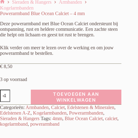
Sieraden & Hangers
Armbanden
Home
Kogelarmbanden
Powerarmband Blue Ocean Calciet – 4 mm
Deze powerarmband met Blue Ocean Calciet ondersteunt bij
ontspanning, rust en heldere communicatie. Een zachte steen
die helpt om lichaam en geest tot rust te brengen.
Klik verder om meer te lezen over de werking en om jouw
powerarmband te bestellen.
€
8,50
3 op voorraad
Powerarmband
TOEVOEGEN AAN
Blue
WINKELWAGEN
Ocean
Categorieën:
Armbanden
,
Calciet
,
Edelstenen & Mineralen
,
Calciet
-
Edelstenen A-Z
,
Kogelarmbanden
,
Powerarmbanden
,
4
Sieraden & Hangers
Tags:
4mm
,
Blue Ocean Calciet
,
calciet
,
mm
kogelarmband
,
powerarmband
aantal