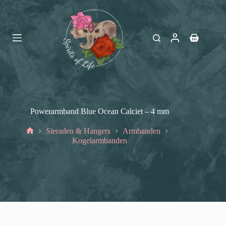
Ga
naar
de
inhoud
Winkelwag
Powerarmband Blue Ocean Calciet – 4 mm
Sieraden & Hangers
Armbanden
Home
Kogelarmbanden