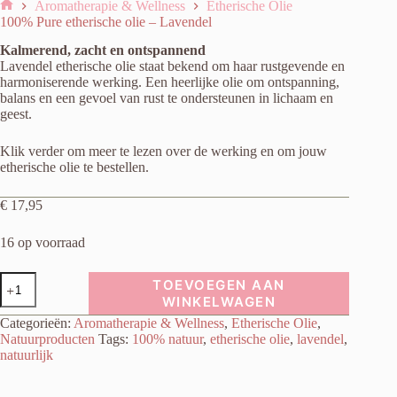
Aromatherapie & Wellness
Etherische Olie
Home
100% Pure etherische olie – Lavendel
Kalmerend, zacht en ontspannend
Lavendel etherische olie staat bekend om haar rustgevende en
harmoniserende werking. Een heerlijke olie om ontspanning,
balans en een gevoel van rust te ondersteunen in lichaam en
geest.
Klik verder om meer te lezen over de werking en om jouw
etherische olie te bestellen.
€
17,95
16 op voorraad
100%
TOEVOEGEN AAN
Pure
WINKELWAGEN
etherische
Categorieën:
Aromatherapie & Wellness
,
Etherische Olie
,
olie
-
Natuurproducten
Tags:
100% natuur
,
etherische olie
,
lavendel
,
Lavendel
natuurlijk
aantal