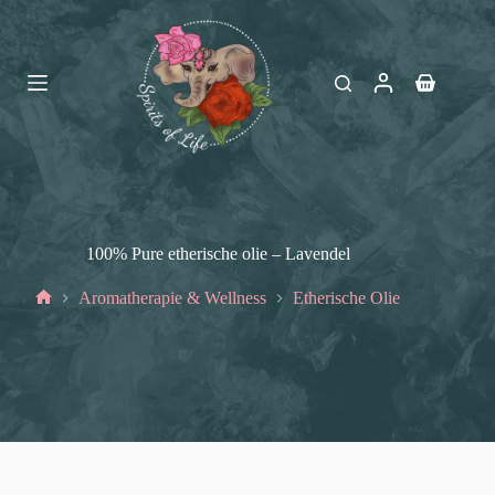
Ga
naar
de
inhoud
Winkelwag
100% Pure etherische olie – Lavendel
Aromatherapie & Wellness
Etherische Olie
Home