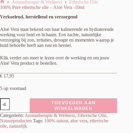
Aromatherapie & Wellness
Etherische Olie
Home
100% Pure etherische olie – Aloë Vera -10ml
Verkoelend, herstellend en verzorgend
Aloë Vera staat bekend om haar kalmerende en hydraterende
werking voor huid en lichaam. Een zachte, natuurlijke
verzorging bij zon, irritaties, droogte en momenten waarop je
huid behoefte heeft aan rust en herstel.
Klik verder om meer te lezen over de werking en om jouw
Aloë Vera product te bestellen.
€
17,95
5 op voorraad
100%
TOEVOEGEN AAN
Pure
WINKELWAGEN
etherische
Categorieën:
Aromatherapie & Wellness
,
Etherische Olie
,
olie
-
Natuurproducten
Tags:
100% natuur
,
aloe vera
,
etherische
Aloë
olie
,
natuurlijk
Vera