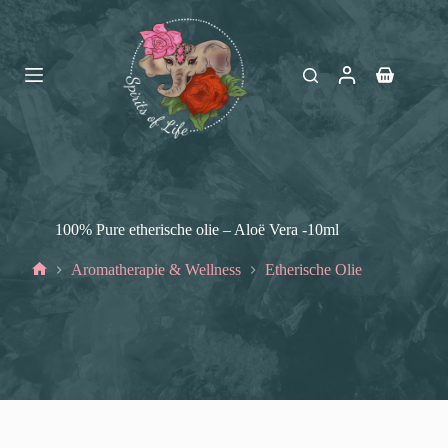
Ga
naar
de
inhoud
Winkelwag
100% Pure etherische olie – Aloë Vera -10ml
Aromatherapie & Wellness
Etherische Olie
Home