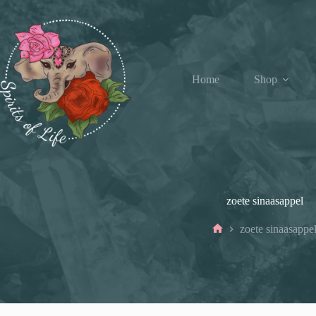
Ga
naar
de
inhoud
Home
Shop
zoete sinaasappel
zoete sinaasappe
Home