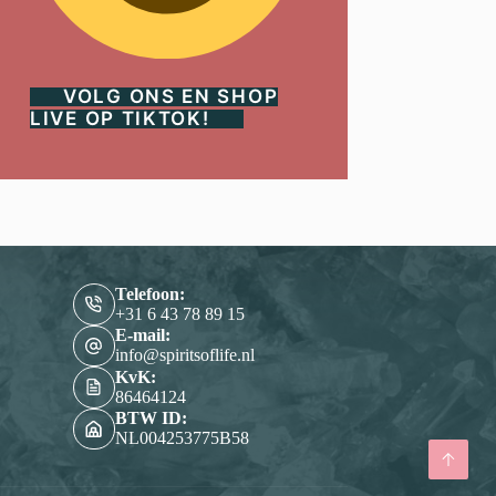
VOLG ONS EN SHOP
LIVE OP TIKTOK!
Telefoon:
‭+31 6 43 78 89 15‬
E-mail:
info@spiritsoflife.nl
KvK:
86464124
BTW ID:
NL004253775B58