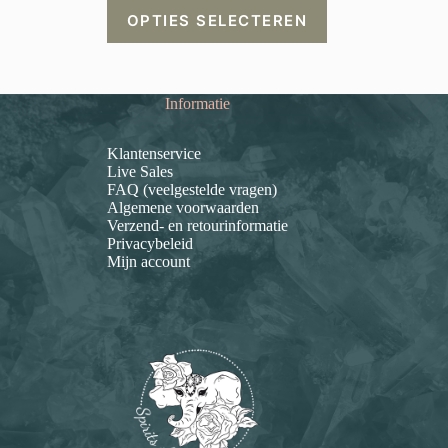
Dit
tot
OPTIES SELECTEREN
product
€ 10,95
heeft
meerdere
variaties.
Deze
Informatie
optie
kan
gekozen
Klantenservice
worden
Live Sales
op
FAQ (veelgestelde vragen)
de
Algemene voorwaarden
productpagina
Verzend- en retourinformatie
Privacybeleid
Mijn account