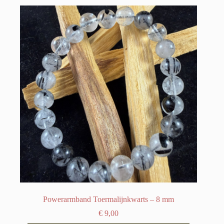
Powerarmband Toermalijnkwarts – 8 mm
€
9,00