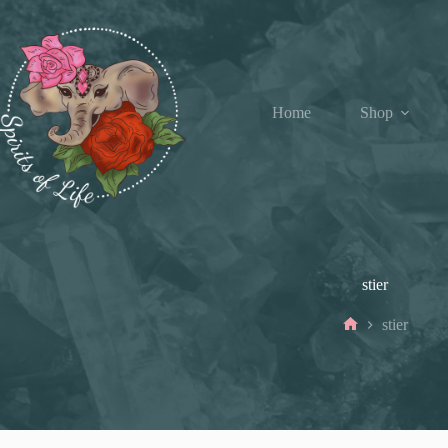
Ga
naar
de
inhoud
Home
Shop
stier
stier
Home