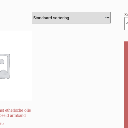
Z
et etherische olie
nbeeld armband
95