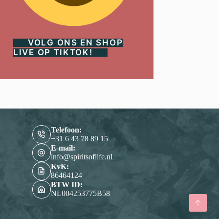
VOLG ONS EN SHOP
LIVE OP TIKTOK!
Telefoon:
‭+31 6 43 78 89 15‬
E-mail:
info@spiritsoflife.nl
KvK:
86464124
BTW ID:
NL004253775B58