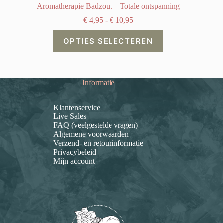
Aromatherapie Badzout – Totale ontspanning
Prijsklasse:
€
4,95
-
€
10,95
€ 4,95
Dit
tot
OPTIES SELECTEREN
product
€ 10,95
heeft
meerdere
variaties.
Deze
Informatie
optie
kan
gekozen
Klantenservice
worden
Live Sales
op
FAQ (veelgestelde vragen)
de
Algemene voorwaarden
productpagina
Verzend- en retourinformatie
Privacybeleid
Mijn account