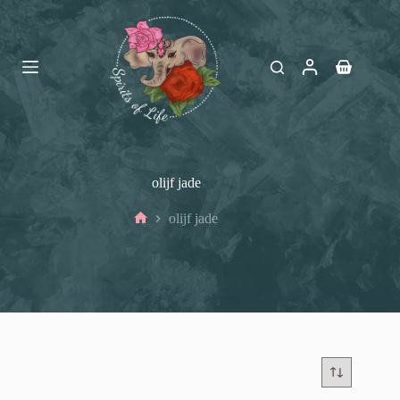
Ga
naar
de
inhoud
Winkelwag
olijf jade
olijf jade
Home