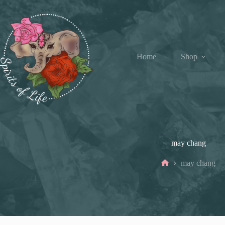
Ga
naar
de
inhoud
Home
Shop
may chang
may chang
Home