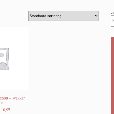
Z
dzout – Wakker
en
Prijsklasse:
10,95