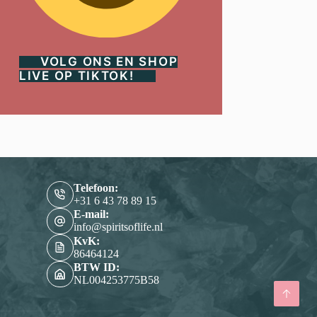
VOLG ONS EN SHOP
LIVE OP TIKTOK!
Telefoon:
‭+31 6 43 78 89 15‬
E-mail:
info@spiritsoflife.nl
KvK:
86464124
BTW ID:
NL004253775B58