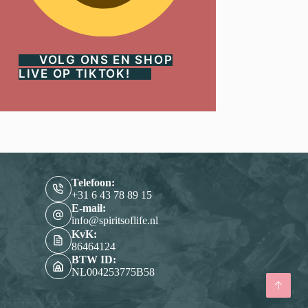
VOLG ONS EN SHOP
LIVE OP TIKTOK!
Telefoon:
‭+31 6 43 78 89 15‬
E-mail:
info@spiritsoflife.nl
KvK:
86464124
BTW ID:
NL004253775B58