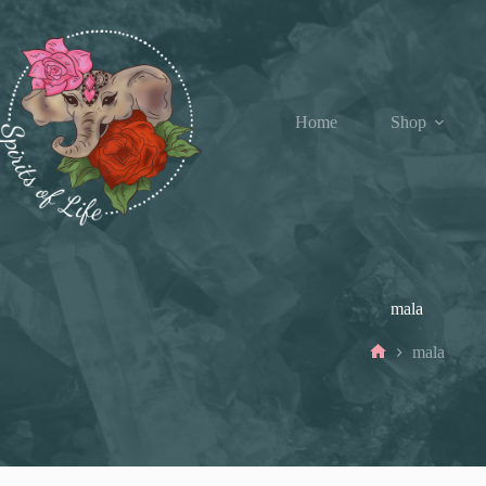
Ga
naar
de
inhoud
Home
Shop
mala
mala
Home