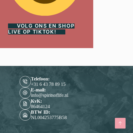
VOLG ONS EN SHOP
LIVE OP TIKTOK!
Telefoon:
‭+31 6 43 78 89 15‬
E-mail:
info@spiritsoflife.nl
KvK:
86464124
BTW ID:
NL004253775B58